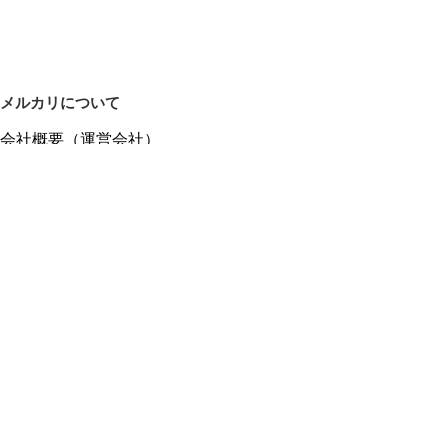
メルカリについて
会社概要（運営会社）
採用情報
プレスリリース
公式ブログ
プレスキット
メルカリUS
メルカリShops
m department（エムデパ）
ヘルプ
ヘルプセンター（ガイド・お問い合わせ）
メルカリShopsでショップを開設する
メルカリShops ショップ管理画面にログイン
メルカリShops出店者向けガイド
お問い合わせ一覧