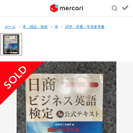
ホーム
本・雑誌・漫画
本
語学・辞書・学習参考書