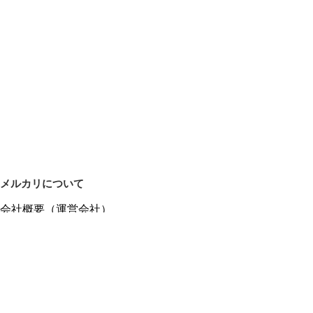
メルカリについて
会社概要（運営会社）
採用情報
プレスリリース
公式ブログ
プレスキット
メルカリUS
メルカリShops
m department（エムデパ）