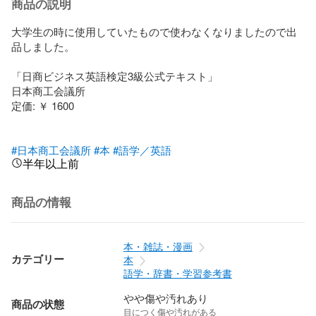
商品の説明
大学生の時に使用していたもので使わなくなりましたので出
品しました。

「日商ビジネス英語検定3級公式テキスト」

日本商工会議所

定価: ￥ 1600

#日本商工会議所
#本
#語学／英語
半年以上前
商品の情報
本・雑誌・漫画
カテゴリー
本
語学・辞書・学習参考書
やや傷や汚れあり
商品の状態
目につく傷や汚れがある