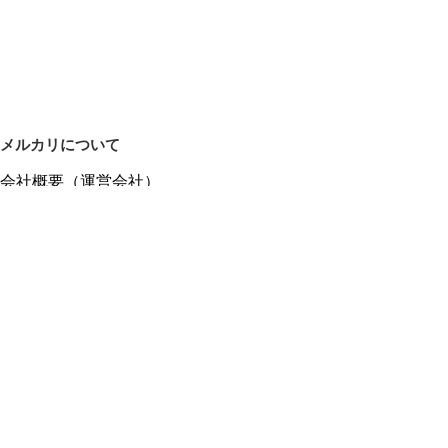
メルカリについて
会社概要（運営会社）
採用情報
プレスリリース
公式ブログ
プレスキット
メルカリUS
メルカリShops
m department（エムデパ）
ヘルプ
ヘルプセンター（ガイド・お問い合わせ）
メルカリShopsでショップを開設する
メルカリShops ショップ管理画面にログイン