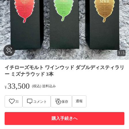
1
/
5
イチローズモルト ワインウッド ダブルディスティラリ
ー ミズナラウッド 3本
33,500
(税込) 送料込み
¥
通報
31
コメント
保存
購入手続きへ