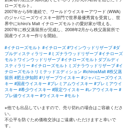
ローズモルト。

2007年から5年連続で、ワールドウイスキーアワード (WWA)
のジャパニーズウイスキー部門で世界最優秀賞を受賞し、世
界中にIchiro's Malt イチローズモルトの愛好家が増える。

2007年に秩父蒸留所が完成し、2008年2月から秩父蒸留所で
国産ウイスキー作りを開始。

#イチローズモルト
#イチローズ
#ワインウッドリザーブ
#ダ
ブルディスティラリー
#ミズナラウッドリザーブ
#イチローズ
モルトワインウッドリザーブ
#イチローズモルトダブルディ
スティラリー
#イチローズモルトミズナラウッドリザーブ
#イ
チローズモルトリミテッドエディション
#IchirosMalt
#秩父蒸
留所
#肥土伊知郎
#リザーブウイスキー
#ジャパニーズウイス
キー
#国産ウイスキー
#プレミアムウイスキー
#プレミアウイ
スキー
#希少ウイスキー
#限定ウイスキー
#レアウイスキー
#
プレ値ウイスキー
#ウイスキー
#モルト
※他でも出品していますので、売り切れの場合はご容赦くださ
い。

不公平を防ぐため価格交渉はご遠慮いただけますと幸いで
す。
