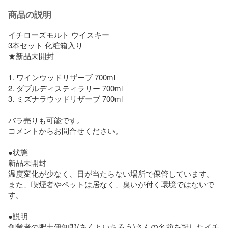
商品の説明
イチローズモルト ウイスキー

3本セット 化粧箱入り

★新品未開封

1. ワインウッドリザーブ 700ml

2. ダブルディスティラリー 700ml

3. ミズナラウッドリザーブ 700ml

バラ売りも可能です。

コメントからお問合せください。

●状態

新品未開封

温度変化が少なく、日が当たらない場所で保管しています。

また、喫煙者やペットは居なく、臭いが付く環境ではないで
す。

●説明

創業者の肥土伊知郎(あくといちろう)さんの名前を冠したイチ