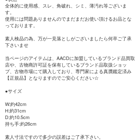
全体的に使用感、スレ、角破れ、シミ、薄汚れ等ございま
す。

使用には問題ありませんのでまだまだお使い頂けるお品とな
っております。

素人検品の為、万が一見落としがございましたら何卒ご了承
下さいませ

当ページのアイテムは、AACDに加盟しているブランド品買取
店や、古物商許可証を保有しているブランド品取扱ショッ
プ、古物市場にて購入しており、専門家による真贋鑑定済み
【正規品】となりますのでご安心ください☆

●サイズ

W:約42cm

H:約31cm

D:約10.5cm

持ち手:約26cm

素人寸法ですので多少の誤差はご了承下さい。
