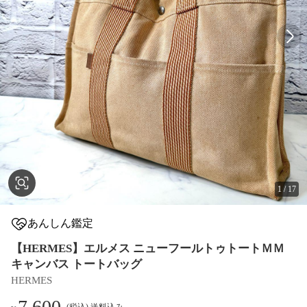
1
/
17
あんしん鑑定
【HERMES】エルメス ニューフールトゥトートＭＭ
キャンバス トートバッグ
HERMES
7,600
(税込) 送料込み