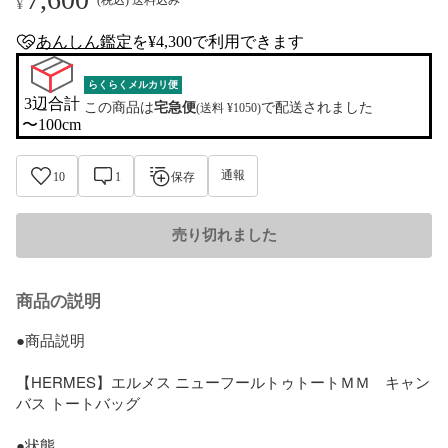
¥
あんしん鑑定
を¥4,300で利用できます
anshin-appraisal-tag
らくらくメルカリ便
3辺合計

この商品は
宅急便
で配送されました
(送料 ¥1050)
〜100cm
通報
10
1
保存
売り切れました
商品の説明
●商品説明

【HERMES】エルメス ニューフールトゥトートＭＭ　キャン
バス トートバッグ

●状態
