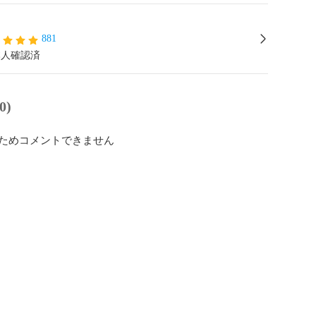
881
本人確認済
0)
ためコメントできません