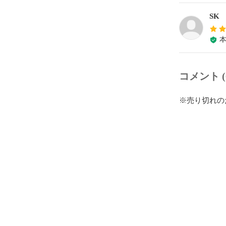
SK
コメント (
※売り切れの