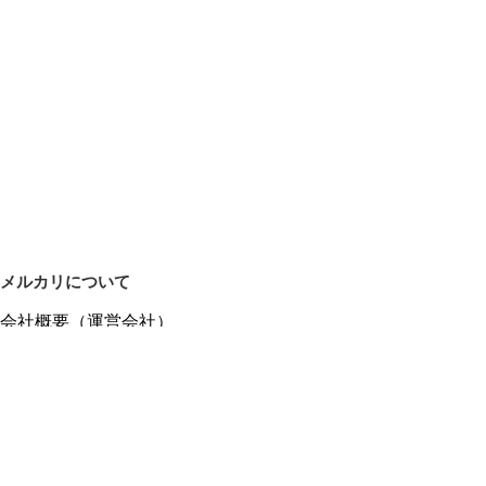
メルカリについて
会社概要（運営会社）
採用情報
プレスリリース
公式ブログ
プレスキット
メルカリUS
メルカリShops
m department（エムデパ）