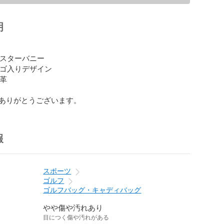
明
マスターバニー

ロゴ入りデザイン

革

ありがとうございます。
報
スポーツ
ゴルフ
ゴルフバッグ・キャディバッグ
やや傷や汚れあり
目につく傷や汚れがある