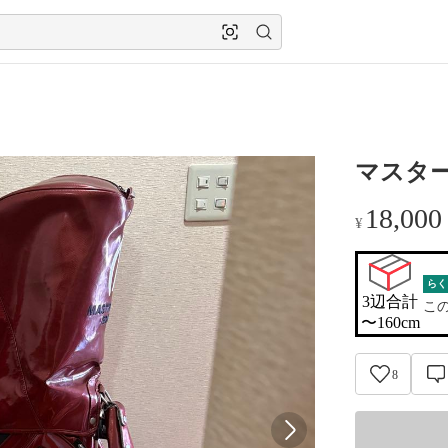
マスタ
18,000
¥
らく
3辺合計

こ
〜160cm
8