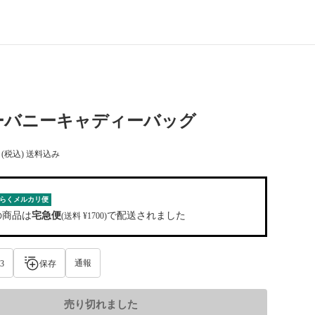
ーバニーキャディーバッグ
(税込) 送料込み
らくメルカリ便
の商品は
宅急便
で配送されました
(送料 ¥1700)
通報
3
保存
売り切れました