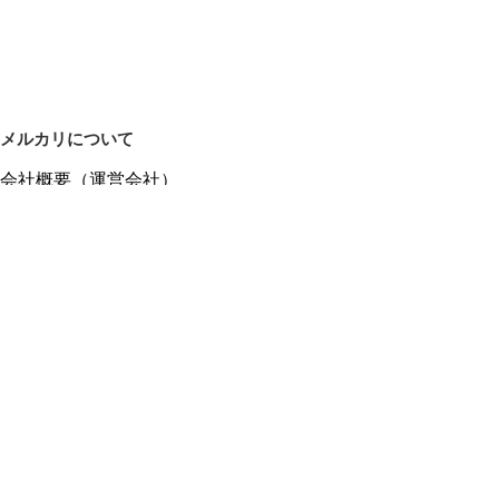
メルカリについて
会社概要（運営会社）
採用情報
プレスリリース
公式ブログ
プレスキット
メルカリUS
メルカリShops
m department（エムデパ）
ヘルプ
ヘルプセンター（ガイド・お問い合わせ）
メルカリShopsでショップを開設する
メルカリShops ショップ管理画面にログイン
メルカリShops出店者向けガイド