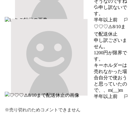
そうなのですね
💦申し訳ないで
す。
半年以上前
報告する
♡♡♡⚠️8/10ま
で配送休止
申し訳ございま
せん。

1200円が限界で
す。

キーホルダーは
売れなかった場
合自分で使おう
と思っていたの
で、、m(__)m
半年以上前
報告する
※売り切れのためコメントできません