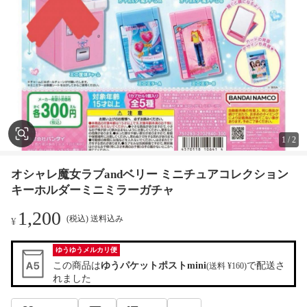
1
/
2
オシャレ魔女ラブandベリー ミニチュアコレクション
キーホルダーミニミラーガチャ
1,200
(税込) 送料込み
¥
ゆうゆうメルカリ便
この商品は
ゆうパケットポストmini
で配送さ
(送料 ¥160)
れました