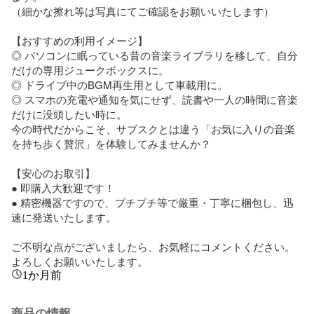
（細かな擦れ等は写真にてご確認をお願いいたします）

【おすすめの利用イメージ】

◎ パソコンに眠っている昔の音楽ライブラリを移して、自分
だけの専用ジュークボックスに。

◎ ドライブ中のBGM再生用として車載用に。

◎ スマホの充電や通知を気にせず、読書や一人の時間に音楽
だけに没頭したい時に。

今の時代だからこそ、サブスクとは違う「お気に入りの音楽
を持ち歩く贅沢」を体験してみませんか？

【安心のお取引】

● 即購入大歓迎です！

● 精密機器ですので、プチプチ等で厳重・丁寧に梱包し、迅
速に発送いたします。

ご不明な点がございましたら、お気軽にコメントください。

よろしくお願いいたします。
1か月前
商品の情報