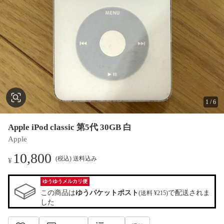
1
/
6
Apple iPod classic 第5代 30GB 白
Apple
10,800
(税込) 送料込み
¥
ゆうゆうメルカリ便
この商品は
ゆうパケットポスト
で配送されま
(送料 ¥215)
した