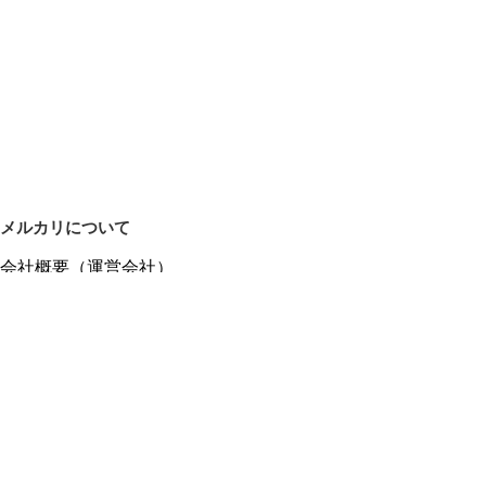
メルカリについて
会社概要（運営会社）
採用情報
プレスリリース
公式ブログ
プレスキット
メルカリUS
メルカリShops
m department（エムデパ）
ヘルプ