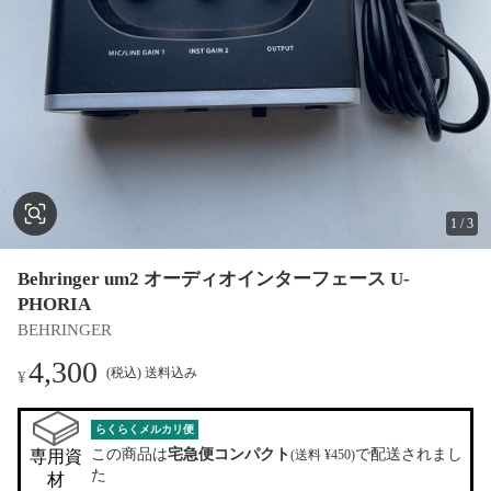
1
/
3
Behringer um2 オーディオインターフェース U-
PHORIA
BEHRINGER
4,300
(税込) 送料込み
¥
らくらくメルカリ便
この商品は
宅急便コンパクト
で配送されまし
専用資
(送料 ¥450)
た
材