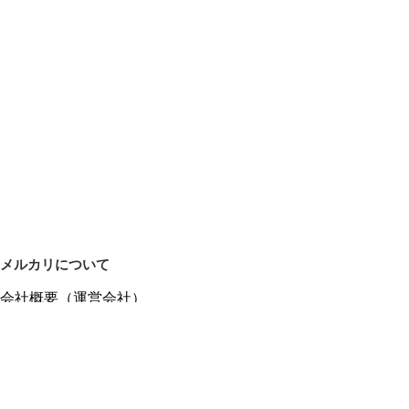
メルカリについて
会社概要（運営会社）
採用情報
プレスリリース
公式ブログ
プレスキット
メルカリUS