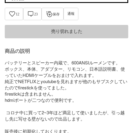
通報
12
23
保存
売り切れました
商品の説明
バッテリーとスピーカー内蔵で、600ANSIルーメンです。

ボックス、本体、アダプター、リモコン、日本語説明書、使
っていたHDMIケーブルをおまけで入れます。

純正でNETFLIXとyoutubeを見れますが他のもサブスクしてい
たのでfirestickを使ってました。

firestickは含まれません。

hdmiポートが二つなので便利です。

 コロナ中に買って2~3年ほど満足して使いましたが、引っ越
し先に写せる壁がないので出品します。

販売後に初期化しておくります。
