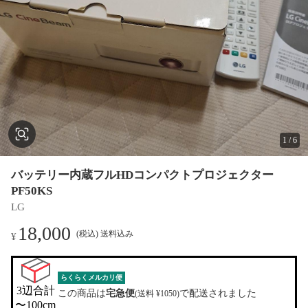
1
/
6
バッテリー内蔵フルHDコンパクトプロジェクター
PF50KS
LG
18,000
(税込) 送料込み
¥
らくらくメルカリ便
3辺合計

この商品は
宅急便
で配送されました
(送料 ¥1050)
〜100cm