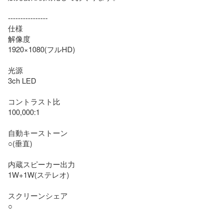
‐---------------

仕様

解像度

1920×1080(フルHD)

光源

3ch LED

コントラスト比

100,000:1

自動キーストーン

○(垂直)

内蔵スピーカー出力

1W+1W(ステレオ)

スクリーンシェア

○
