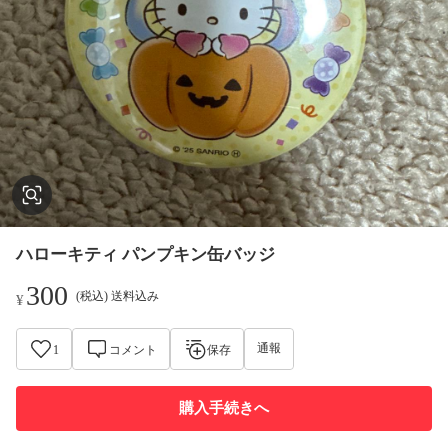
ハローキティ パンプキン缶バッジ
300
(税込) 送料込み
¥
通報
1
コメント
保存
購入手続きへ