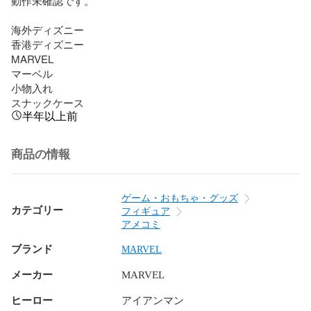
動作未確認です。

海外ディズニー

香港ディズニー

MARVEL

マーベル

小物入れ

スナックケース
半年以上前
商品の情報
ゲーム・おもちゃ・グッズ
カテゴリー
フィギュア
アメコミ
ブランド
MARVEL
メーカー
MARVEL
ヒーロー
アイアンマン