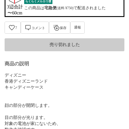
らくらくメルカリ便
3辺合計

この商品は
宅急便
で配送されました
(送料 ¥750)
〜60cm
通報
7
コメント
保存
売り切れました
商品の説明
ディズニー

香港ディズニーランド

キャンディーケース

顔の部分が開閉します。

目の部分が光ります。

対象の電池が家にないため、
