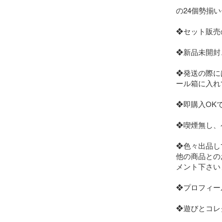
の24個勢揃
❖セット販売
❖新品未開封
❖発送の際に
ール箱に入れ
❖即購入OKで
❖喫煙無し、
❖色々出品し
他の商品との
メント下さい
❖プロフィー
❖遊びとコレ