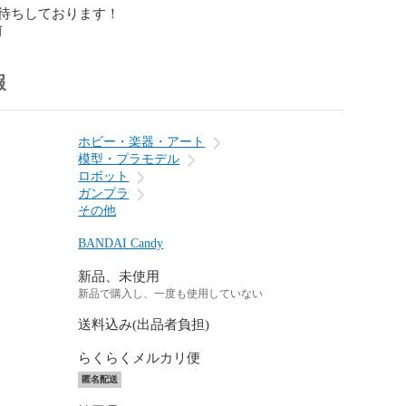
待ちしております！
前
報
ホビー・楽器・アート
模型・プラモデル
ロボット
ガンプラ
その他
BANDAI Candy
新品、未使用
新品で購入し、一度も使用していない
送料込み(出品者負担)
らくらくメルカリ便
匿名配送