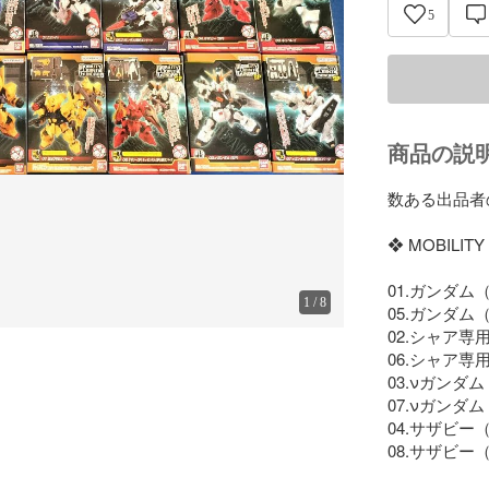
5
商品の説
数ある出品者
❖ MOBILITY
01.ガンダム（
1
/
8
05.ガンダム（
02.シャア専用
06.シャア専
03.νガンダム
07.νガンダム
04.サザビー（
08.サザビー