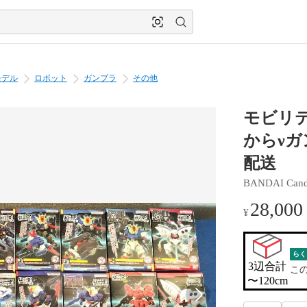
モデル
ロボット
ガンプラ
その他
モビリ
からν
配送
BANDAI Can
28,000
¥
らく
3辺合計

こ
〜120cm