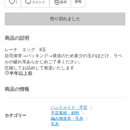
通報
1
コメント
保存
売り切れました
商品の説明
レーナ　エッグ　6玉

自宅保管→パッキング→発送のため多少の玉のほどけ、ラベ
ルの破れ等あらかじめご了承ください。

圧縮してお詰めして発送いたします
半年以上前
商品の情報
ハンドメイド・手芸
手芸素材・材料
カテゴリー
編み物道具・毛糸
毛糸