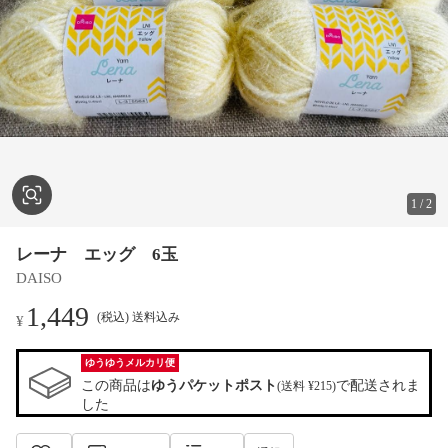
1
/
2
レーナ エッグ 6玉
DAISO
1,449
(税込) 送料込み
¥
ゆうゆうメルカリ便
この商品は
ゆうパケットポスト
で配送されま
(送料 ¥215)
した