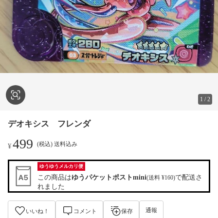
1
/
2
デオキシス フレンダ
499
(税込) 送料込み
¥
ゆうゆうメルカリ便
この商品は
ゆうパケットポストmini
で配送さ
(送料 ¥160)
れました
通報
いいね！
コメント
保存