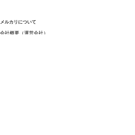
メルカリについて
会社概要（運営会社）
採用情報
プレスリリース
公式ブログ
プレスキット
メルカリUS
メルカリShops
m department（エムデパ）
ヘルプ
ヘルプセンター（ガイド・お問い合わせ）
メルカリShopsでショップを開設する
メルカリShops ショップ管理画面にログイン
メルカリShops出店者向けガイド
お問い合わせ一覧
フリーワードから商品をさがす
プライバシーと利用規約