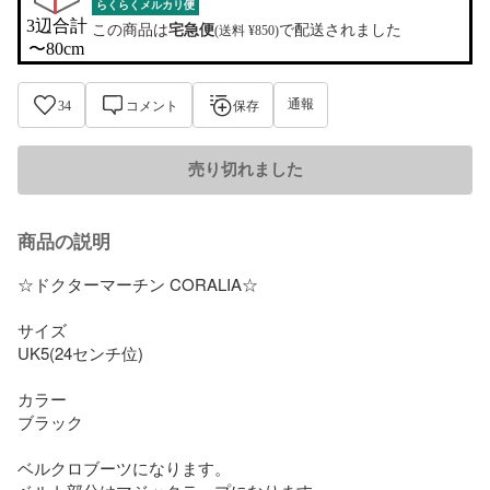
らくらくメルカリ便
3辺合計

この商品は
宅急便
で配送されました
(送料 ¥850)
〜80cm
通報
34
コメント
保存
売り切れました
商品の説明
☆ドクターマーチン CORALIA☆

サイズ

UK5(24センチ位)

カラー

ブラック

ベルクロブーツになります。
