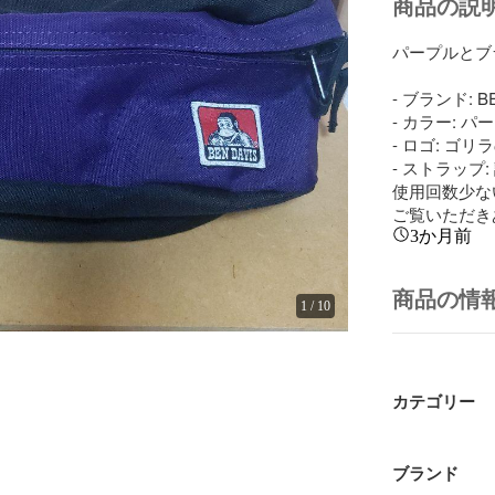
商品の説
パープルとブラ
- ブランド: BE
- カラー: パ
- ロゴ: ゴリ
- ストラップ
使用回数少な
ご覧いただき
3か月前
商品の情
1
/
10
カテゴリー
ブランド