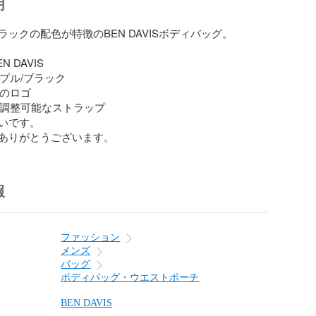
明
ックの配色が特徴のBEN DAVISボディバッグ。

N DAVIS

ープル/ブラック

ラのロゴ

: 調整可能なストラップ

いです。

ありがとうございます。
報
ファッション
メンズ
バッグ
ボディバッグ・ウエストポーチ
BEN DAVIS