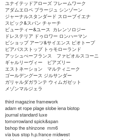
ユナイテッドアローズ フレームワーク

アダムエロペ プラージュ シンゾーン  

ジャーナルスタンダード スローブイエナ

スピック&スパン チャーチ

ビューティー&ユース  カレンソロジー

ドレステリア ドゥロワー ロンハーマン

ビショップ アーツ&サイエンス ビオトープ

ビアバスストップ トゥモローランド

アッシュぺーフランス　ファビオルスコーニ

ギャルリーヴィー　ビアズリー

エストネーション　マルティニーク

ゴールデングース ジルサンダー

ガリャルダガランテ ウィムガゼット

メゾンマルジェラ

third magazine framework

adam et rope plage slobe iena biotop

journal standard luxe

tomorrowland spick&span

bshop the shinzone  mm6

via bus stop h.p.france midwest 
