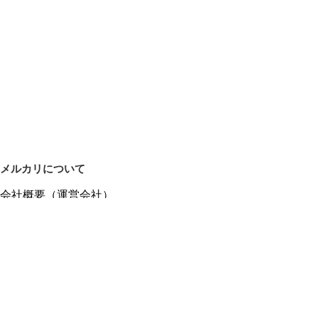
メルカリについて
会社概要（運営会社）
採用情報
プレスリリース
公式ブログ
プレスキット
メルカリUS
メルカリShops
m department（エムデパ）
ヘルプ