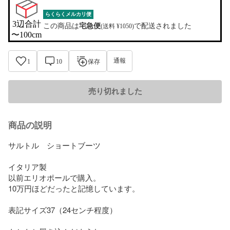
らくらくメルカリ便
3辺合計

この商品は
宅急便
で配送されました
(送料 ¥1050)
〜100cm
通報
1
10
保存
売り切れました
商品の説明
サルトル　ショートブーツ

イタリア製

以前エリオポールで購入。

10万円ほどだったと記憶しています。

表記サイズ37（24センチ程度）
