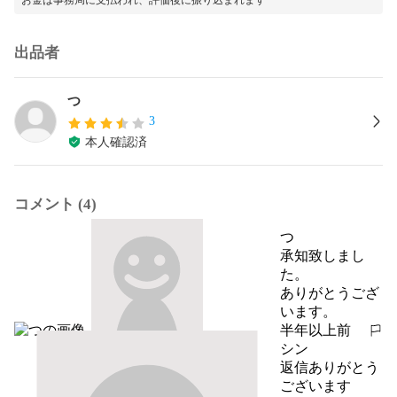
出品者
つ
3
本人確認済
コメント (4)
つ
承知致しまし
た。

ありがとうござ
います。
半年以上前
報告する
シン
返信ありがとう
ございます
