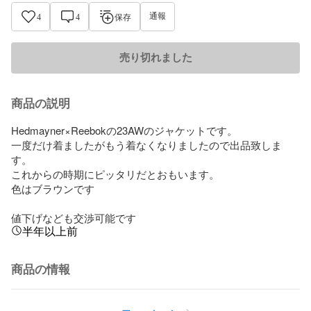
通報
4
4
保存
売り切れました
商品の説明
Hedmayner×Reebokの23AWのジャケットです。

一度だけ着ましたがもう着なくなりましたので出品致しま
す。

これからの時期にピッタリだとおもいます。

色はブラウンです

値下げなども交渉可能です
半年以上前
商品の情報