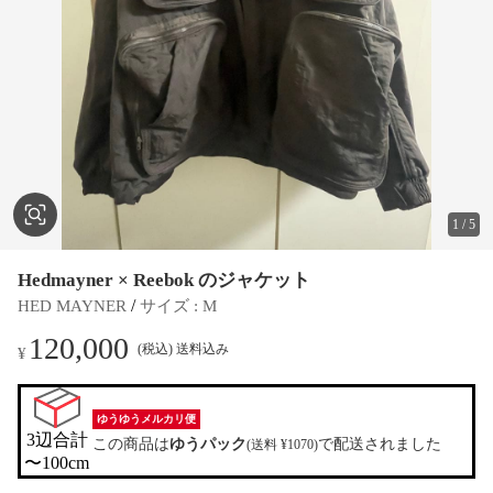
1
/
5
Hedmayner × Reebok のジャケット
 / 
HED MAYNER
サイズ
 : 
M
120,000
(税込) 送料込み
¥
ゆうゆうメルカリ便
3辺合計

この商品は
ゆうパック
で配送されました
(送料 ¥1070)
〜100cm