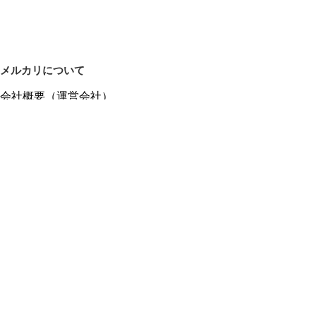
メルカリについて
会社概要（運営会社）
採用情報
プレスリリース
公式ブログ
プレスキット
メルカリUS
メルカリShops
m department（エムデパ）
ヘルプ
ヘルプセンター（ガイド・お問い合わせ）
メルカリShopsでショップを開設する
メルカリShops ショップ管理画面にログイン
メルカリShops出店者向けガイド
お問い合わせ一覧
フリーワードから商品をさがす