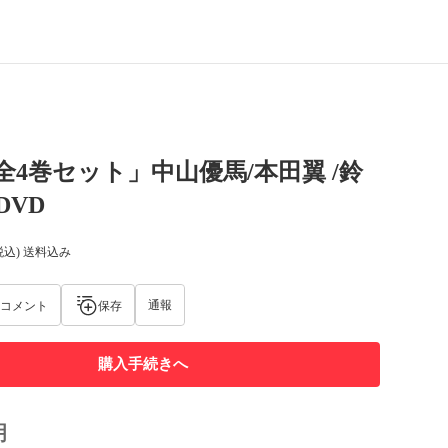
e 全4巻セット」中山優馬/本田翼 /鈴
DVD
税込) 送料込み
通報
コメント
保存
購入手続きへ
明