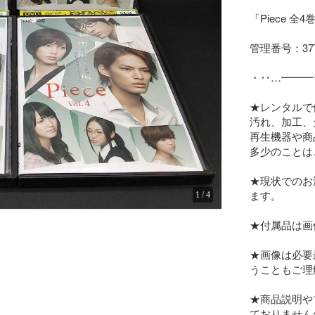
「Piece 
管理番号：377
・‥…━━━
★レンタルで
汚れ、加工、
再生機器や商
多少のことは
★現状でのお
ます。

1
/
4
★付属品は画
★画像は必要
うこともご理
★商品説明や
ておりません