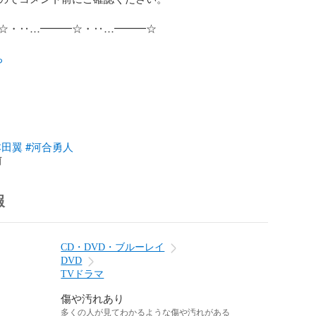
☆・‥…━━━☆・‥…━━━☆

ち
本田翼
#河合勇人
前
報
CD・DVD・ブルーレイ
DVD
TVドラマ
傷や汚れあり
多くの人が見てわかるような傷や汚れがある