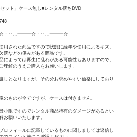
全4巻セット」ケース無し■レンタル落ちDVD

48

☆・‥…━━━☆・‥…━━━☆

使用された商品ですので状態に経年や使用によるキズ、
欠落などの傷みがある商品です。

品によっては再生に乱れがある可能性もありますので、
ご理解のうえご購入をお願いします。

渡しとなりますが、その分お求めやすい価格にしており
像のものが全てですが、ケースは付きません。

最小限ですのでレンタル商品特有のダメージがあるとい
解お願いいたします。

プロフィールに記載しているものに関しましては返信し
のでコメント前にご確認ください。
