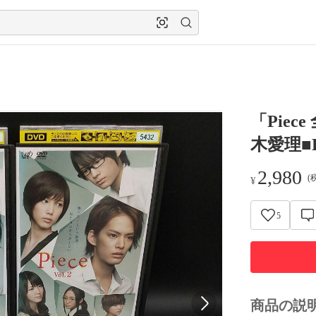
「Piec
木愛理■
2,980
(
¥
5
商品の説