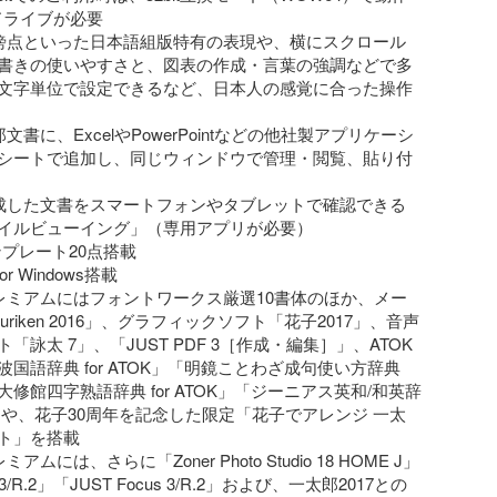
ドライブが必要

傍点といった日本語組版特有の表現や、横にスクロール
書きの使いやすさと、図表の作成・言葉の強調などで多
文字単位で設定できるなど、日本人の感覚に合った操作
文書に、ExcelやPowerPointなどの他社製アプリケーシ
シートで追加し、同じウィンドウで管理・閲覧、貼り付
成した文書をスマートフォンやタブレットで確認できる
イルビューイング」（専用アプリが必要）

ンプレート20点搭載

for Windows搭載

レミアムにはフォントワークス厳選10書体のほか、メー
uriken 2016」、グラフィックソフト「花子2017」、音声
「詠太 7」、「JUST PDF 3［作成・編集］」、ATOK
国語辞典 for ATOK」「明鏡ことわざ成句使い方辞典 
」「大修館四字熟語辞典 for ATOK」「ジーニアス英和/和英辞
TOK」や、花子30周年を記念した限定「花子でアレンジ 一太
ト」を搭載

ムには、さらに「Zoner Photo Studio 18 HOME J」
c 3/R.2」「JUST Focus 3/R.2」および、一太郎2017との