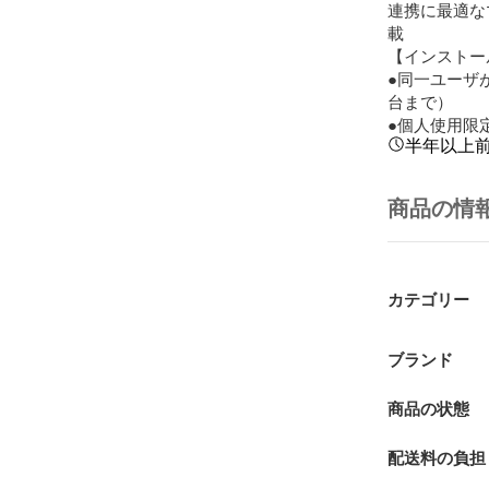
連携に最適なマ
載

【インストー
●同一ユーザ
台まで）

●個人使用限
半年以上
商品の情
カテゴリー
ブランド
商品の状態
配送料の負担