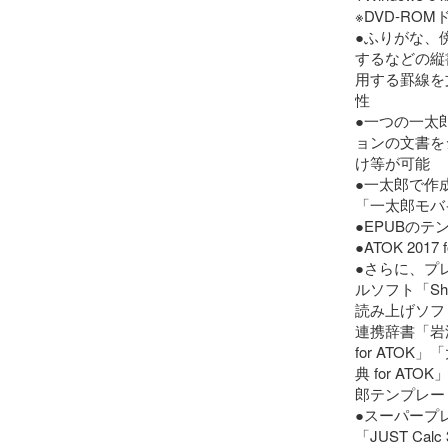
※DVD-ROM
●ふりがな、
するなどの縦
用する罫線を
性

●一つの一太郎
ョンの文書を
け等が可能

●一太郎で作
「一太郎モバ
●EPUBのテ
●ATOK 2017 
●さらに、プ
ルソフト「Sh
読み上げソフト
連携辞書「岩波
for ATOK
典 for A
郎テンプレー
●スーパープレミア
「JUST Cal