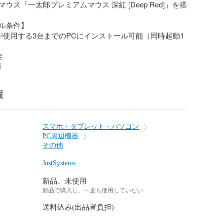
ウス「一太郎プレミアムマウス 深紅 [Deep Red]」を搭
ル条件】

が使用する3台までのPCにインストール可能（同時起動1
定
前
報
スマホ・タブレット・パソコン
PC周辺機器
その他
JustSystems
新品、未使用
新品で購入し、一度も使用していない
送料込み(出品者負担)