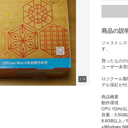
商品の説
ジャストシス
す。

買ったものの
ユーザー未登
ロジクール製
1
/
6
デル深紅が付
商品概要

動作環境

CPU 1GHz以上
容量：3.5G
8.6GB以上／
※Windows