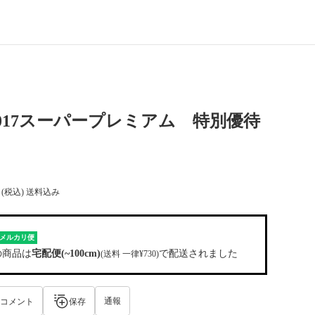
017スーパープレミアム 特別優待
(税込) 送料込み
メルカリ便
の商品は
宅配便(~100cm)
で配送されました
(送料 一律¥730)
通報
コメント
保存