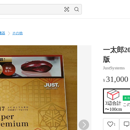
機器
その他
一太郎2
版
JustSystems
31,000
¥
エコ
3辺合計

こ
〜100cm
1