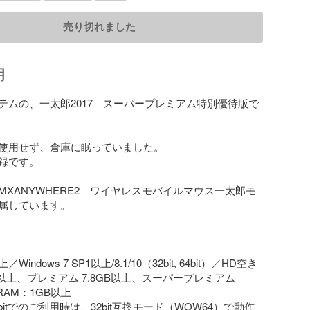
売り切れました
明
テムの、一太郎2017　スーパープレミアム特別優待版で
使用せず、倉庫に眠っていました。

録です。

MXANYWHERE2　ワイヤレスモバイルマウス一太郎モ
属しています。

／Windows 7 SP1以上/8.1/10（32bit, 64bit）／HD空き
B以上、プレミアム 7.8GB以上、スーパープレミアム 
RAM：1GB以上

 64bitでのご利用時は、32bit互換モード（WOW64）で動作
