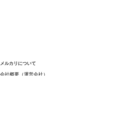
メルカリについて
会社概要（運営会社）
採用情報
プレスリリース
公式ブログ
プレスキット
メルカリUS
メルカリShops
m department（エムデパ）
ヘルプ