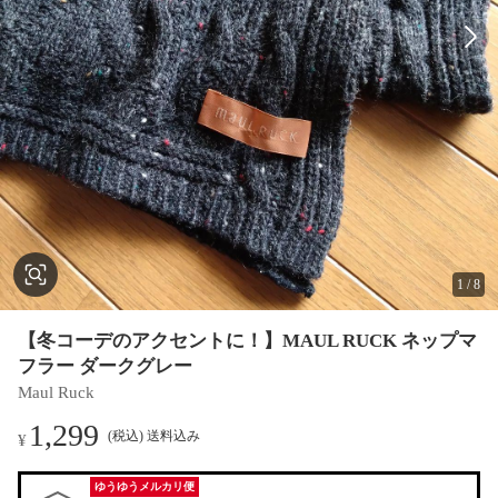
1
/
8
【冬コーデのアクセントに！】MAUL RUCK ネップマ
フラー ダークグレー
Maul Ruck
1,299
(税込) 送料込み
¥
ゆうゆうメルカリ便