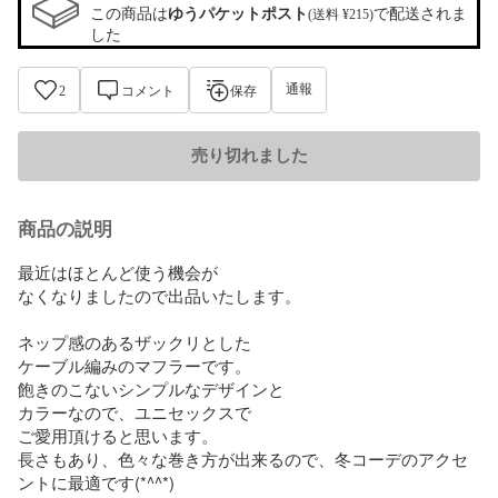
この商品は
ゆうパケットポスト
で配送されま
(送料 ¥215)
した
通報
2
コメント
保存
売り切れました
商品の説明
最近はほとんど使う機会が

なくなりましたので出品いたします。

ネップ感のあるザックリとした

ケーブル編みのマフラーです。

飽きのこないシンプルなデザインと

カラーなので、ユニセックスで

ご愛用頂けると思います。

長さもあり、色々な巻き方が出来るので、冬コーデのアクセ
ントに最適です(*^^*)
