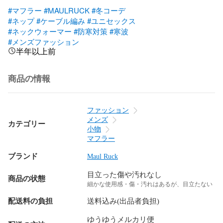
#マフラー
#MAULRUCK
#冬コーデ
#ネップ
#ケーブル編み
#ユニセックス
#ネックウォーマー
#防寒対策
#寒波
#メンズファッション
半年以上前
商品の情報
ファッション
メンズ
カテゴリー
小物
マフラー
ブランド
Maul Ruck
目立った傷や汚れなし
商品の状態
細かな使用感・傷・汚れはあるが、目立たない
配送料の負担
送料込み(出品者負担)
ゆうゆうメルカリ便