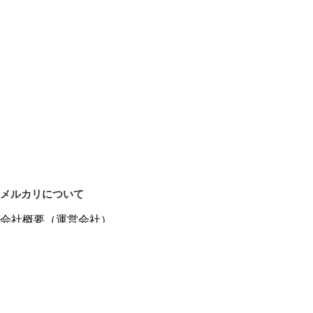
メルカリについて
会社概要（運営会社）
採用情報
プレスリリース
公式ブログ
プレスキット
メルカリUS
メルカリShops