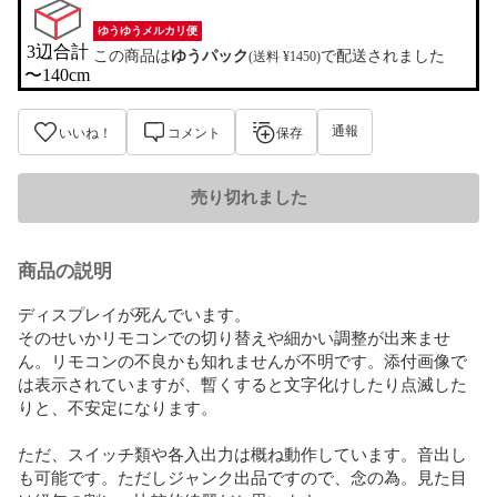
ゆうゆうメルカリ便
3辺合計

この商品は
ゆうパック
で配送されました
(送料 ¥1450)
〜140cm
通報
いいね！
コメント
保存
売り切れました
商品の説明
ディスプレイが死んでいます。

そのせいかリモコンでの切り替えや細かい調整が出来ませ
ん。リモコンの不良かも知れませんが不明です。添付画像で
は表示されていますが、暫くすると文字化けしたり点滅した
りと、不安定になります。

ただ、スイッチ類や各入出力は概ね動作しています。音出し
も可能です。ただしジャンク出品ですので、念の為。見た目