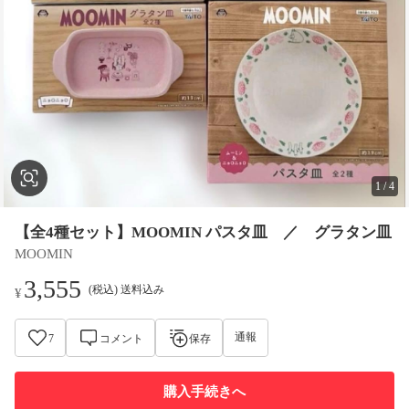
1
/
4
【全4種セット】MOOMIN パスタ皿 ／ グラタン皿
MOOMIN
3,555
(税込) 送料込み
¥
通報
7
コメント
保存
購入手続きへ