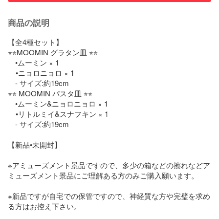
商品の説明
【全4種セット】

⭐︎⭐︎MOOMIN グラタン皿 ⭐︎⭐︎

　•ムーミン × 1

    •ニョロニョロ × 1

　- サイズ:約19cm

⭐︎⭐︎ MOOMIN パスタ皿 ⭐︎⭐︎

　•ムーミン&ニョロニョロ × 1

    •リトルミイ&スナフキン × 1

　- サイズ:約19cm

【新品•未開封】

※アミューズメント景品ですので、多少の箱などの擦れなどア
ミューズメント景品にご理解ある方のみご購入願います。

※新品ですが自宅での保管ですので、神経質な方や完璧を求め
る方はお控え下さい。
