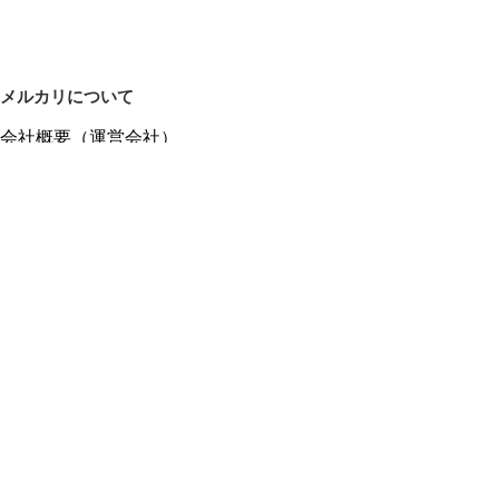
メルカリについて
会社概要（運営会社）
採用情報
プレスリリース
公式ブログ
プレスキット
メルカリUS
メルカリShops
m department（エムデパ）
ヘルプ
ヘルプセンター（ガイド・お問い合わせ）
メルカリShopsでショップを開設する
メルカリShops ショップ管理画面にログイン
メルカリShops出店者向けガイド
お問い合わせ一覧
フリーワードから商品をさがす