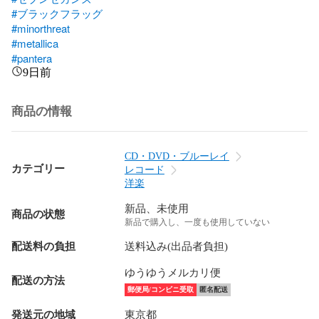
#ブラックフラッグ
#minorthreat
#metallica
#pantera
9日前
商品の情報
CD・DVD・ブルーレイ
カテゴリー
レコード
洋楽
新品、未使用
商品の状態
新品で購入し、一度も使用していない
配送料の負担
送料込み(出品者負担)
ゆうゆうメルカリ便
配送の方法
郵便局/コンビニ受取
匿名配送
発送元の地域
東京都