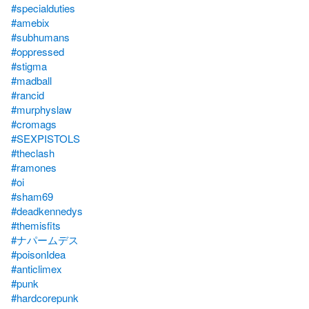
#specialduties
#amebix
#subhumans
#oppressed
#stigma
#madball
#rancid
#murphyslaw
#cromags
#SEXPISTOLS
#theclash
#ramones
#oi
#sham69
#deadkennedys
#themisfits
#ナパームデス
#poisonIdea
#anticlimex
#punk
#hardcorepunk