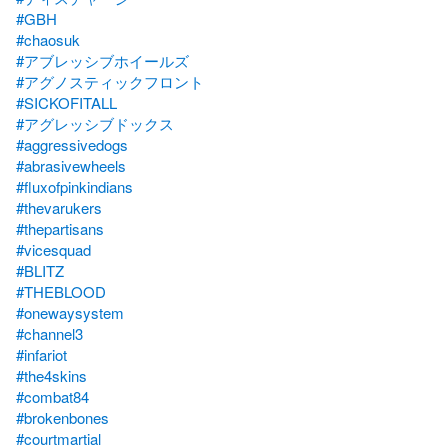
#GBH
#chaosuk
#アブレッシブホイールズ
#アグノスティックフロント
#SICKOFITALL
#アグレッシブドックス
#aggressivedogs
#abrasivewheels
#fluxofpinkindians
#thevarukers
#thepartisans
#vicesquad
#BLITZ
#THEBLOOD
#onewaysystem
#channel3
#infariot
#the4skins
#combat84
#brokenbones
#courtmartial