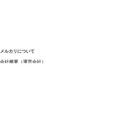
メルカリについて
会社概要（運営会社）
採用情報
プレスリリース
公式ブログ
プレスキット
メルカリUS
メルカリShops
m department（エムデパ）
ヘルプ
ヘルプセンター（ガイド・お問い合わせ）
メルカリShopsでショップを開設する