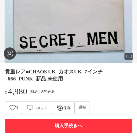
1
/
2
貴重レア■CHAOS UK_カオスUK_7インチ
_666_PUNK_新品 未使用
4,980
(税込) 送料込み
¥
通報
3
コメント
保存
購入手続きへ