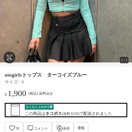
1
/
2
otogirlsトップス ターコイズブルー
サイズ
 : 
S
1,900
(税込) 送料込み
¥
らくらくメルカリ便
この商品は
ネコポス
で配送されました
(送料 ¥210)
通報
58
コメント
保存