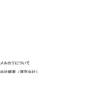
メルカリについて
会社概要（運営会社）
採用情報
プレスリリース
公式ブログ
プレスキット
メルカリUS
メルカリShops
m department（エムデパ）