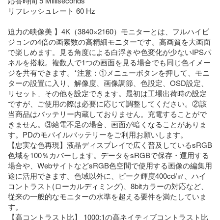
応答時間 5 Milliseconds

リフレッシュレート 60 Hz

迫力の映像美 】4K（3840×2160）モニターとは、フルハイビ
ジョンの4倍の画素数の高精細モニターです。高画質を大画面
で楽しめます。見る角度による白浮きや色変化が少ないIPSパ
ネルを搭載。複数人で1つの画面を見る場合でも同じ色イメー
ジを共有できます。*注意：①メニューボタンを押して、モニ
ターの設置に入り、解像度、画像調節、色設定、OSD設定、
リセット、その他を設定できます。最初は工場出荷時の設定
ですが、ご使用の際は必要に応じて調整してください。②該
当商品はバッテリー内蔵しておりません。充電することがで
きません。③給電不足の場合、画面が暗くなることがありま
す。PDのモバイルバッテリーをご利用お願いします。

【忠実な色再現】液晶ディスプレイで広く普及しているsRGB
色域を100％カバーします。データをsRGBで保存・運用する
場合や、WebサイトなどsRGB色空間で使用する画像の編集用
途に活用できます。色域以外に、ピーク輝度400cd/㎡、ハイ
コントラスト(ローカルディミング)、8bitカラーの対応など、
従来の一般的なモニターの水準を超える要件を満たしていま
す。

【高コントラスト比】 1000:1の高ネイティブコントラスト比