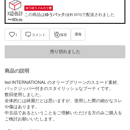
ゆうゆうメルカリ便
3辺合計

この商品は
ゆうパック
で配送されました
(送料 ¥870)
〜80cm
通報
1
コメント
保存
売り切れました
商品の説明
fed INTERNATIONAL のオリーブグリーンのスエード素材、
バックジッパー付きのスタイリッシュなブーティです。

数回使用しました。

全体的には綺麗だとは思いますが、使用した際の細かなスレ
や傷はあります。

中古品であるということをご理解いただける方のみご購入を
ご検討お願いいたします。
