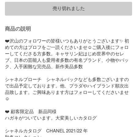
売り切れました
商品の説明
❤️沢山のフォロワーの皆様いつもありがとうございます✨ 初
めての方はプロフをご一読くださいませ☺︎ご購入後にフォロ
ーしてくださる方多数。キャサリン妃はじめ世界中のセレ
ブ、日本の芸能人も愛用者多数の有名ブランド、小物やバッ
ク、入手困難な完売品、新作美品多数

シャネルブローチ　シャネルバックなども多数ございますの
で出品予定しております。他、プラダやハイブランド順次出
品致します。ご興味あります方はフォローしてくださいませ
☺︎

❤️ 顧客限定品　新品同様

ハガキがついています。大変美しいカタログ

シャネルカタログ　CHANEL 2021/22 年　

秋冬コレクション
