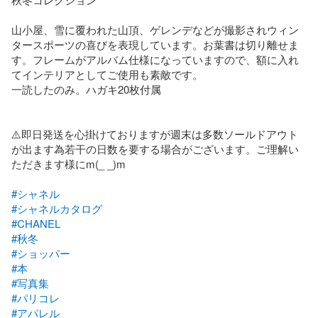
山小屋、雪に覆われた山頂、ゲレンデなどが撮影されウィン
タースポーツの喜びを表現しています。お葉書は切り離せま
す。フレームがアルバム仕様になっていますので、額に入れ
てインテリアとしてご使用も素敵です。

一読したのみ。ハガキ20枚付属

⚠️即日発送を心掛けておりますが週末は多数ソールドアウト
が出ます為若干の日数を要する場合がございます。ご理解い
ただきます様にm(_ _)m

#シャネル
#シャネルカタログ
#CHANEL
#秋冬
#ショッパー
#本
#写真集
#パリコレ
#アパレル