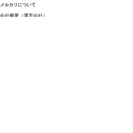
メルカリについて
会社概要（運営会社）
採用情報
プレスリリース
公式ブログ
プレスキット
メルカリUS
メルカリShops
m department（エムデパ）
ヘルプ
ヘルプセンター（ガイド・お問い合わせ）
メルカリShopsでショップを開設する
メルカリShops ショップ管理画面にログイン
メルカリShops出店者向けガイド
お問い合わせ一覧
フリーワードから商品をさがす
プライバシーと利用規約
メルカリ利用規約
メルカリShops利用規約