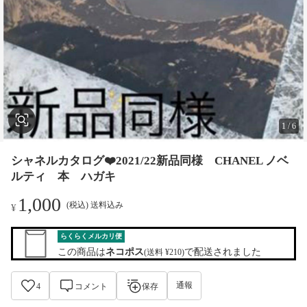
1
/
6
シャネルカタログ❤️2021/22新品同様 CHANEL ノベ
ルティ 本 ハガキ
1,000
(税込) 送料込み
¥
らくらくメルカリ便
この商品は
ネコポス
で配送されました
(送料 ¥210)
通報
4
コメント
保存