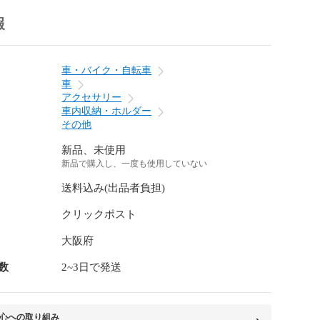
報
車・バイク・自転車
車
アクセサリー
車内収納・ホルダー
その他
新品、未使用
新品で購入し、一度も使用していない
送料込み(出品者負担)
クリックポスト
大阪府
数
2~3日で発送
心への取り組み