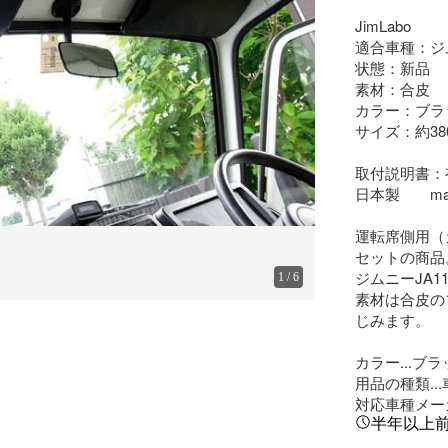
JimLabo

適合車種：ジム
状態：新品

素材：合皮

カラー：ブラッ
サイズ：約380
取付説明書：有
日本製　　made 
運転席側用（
セットの商品。
ジムニーJA
1
/
6
素材は合皮の
じみます。

カラー...ブラ
用品の種類..
対応車種メーカ
半年以上