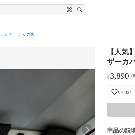
・ホルダー
その他
【人気】
ザーカバー
3,890
(
¥
いいね！
商品の説