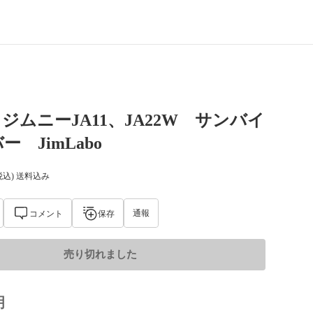
ジムニーJA11、JA22W サンバイ
 JimLabo
税込) 送料込み
通報
コメント
保存
売り切れました
明