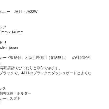
ニー　JA11・JA22W

ク

mmｘ140mm

り

in japan

カード収納付）と助手席側用（収納無し）　の計2個が1


11専用設計でぴったりと取付できます。

ブラックで、JA11のブラックのダッシュボードとよくな
ック

.車内収納・ホルダー

ー...スズキ
前