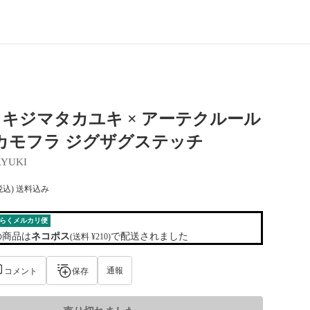
キジマタカユキ × アーテクルール
カモフラ ジグザグステッチ
AYUKI
税込) 送料込み
らくメルカリ便
の商品は
ネコポス
で配送されました
(送料 ¥210)
通報
コメント
保存