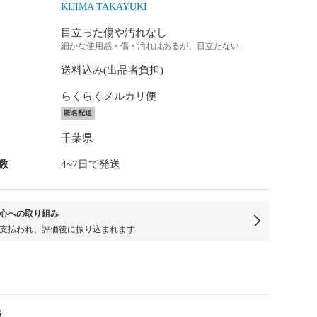
KIJIMA TAKAYUKI
目立った傷や汚れなし
細かな使用感・傷・汚れはあるが、目立たない
送料込み(出品者負担)
らくらくメルカリ便
匿名配送
千葉県
数
4~7日で発送
心への取り組み
支払われ、評価後に振り込まれます
G