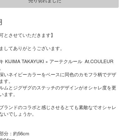
売り切れました
明
可とさせていただきます】

ましてありがとうございます。

IJIMA TAKAYUKI × アーテクルール  At.COULEUR 


深いネイビーカラーをベースに同色のカモフラ柄でデザ
ます。

ルムとジグザグのステッチのデザインがオシャレ度を更
います。

ブランドのコラボと感じさせるとても素敵なでオシャレ
ないでしょうか。

分：約56cm

94cm
