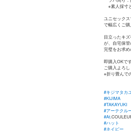
　※素人採寸
ユニセックス
で幅広くご購
目立ったキズ
が、自宅保管
完璧をお求め
即購入OKです
ご購入よろし
※折り畳んで
#キジマタカ
#KIJIMA
#TAKAYUKI
#アーテクル
#At
#ハット
#ネイビー