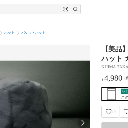
ハット
バケットハット
【美品】
ハット 
KIJIMA TAK
4,980
(
¥
らく
こ
10