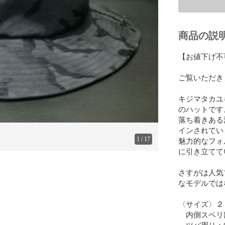
商品の説
【お値下げ不
ご覧いただき
キジマタカユキ K
のハットです。
落ち着きある
インされてい
魅力的なフォ
1
/
17
に引き立てて
さすがは人気
なモデルでは
〈サイズ〉 2

　内側スベリ部
　ツバ周り：約