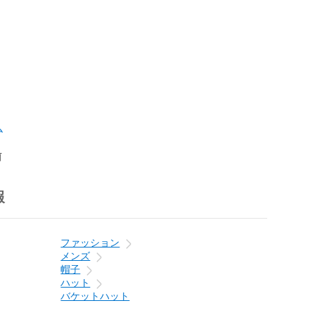
ム
前
報
ファッション
メンズ
帽子
ハット
バケットハット