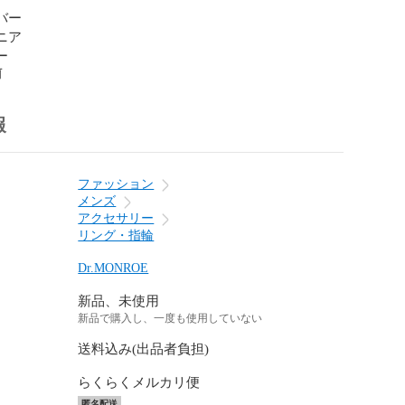
バー

ニア

ー
前
報
ファッション
メンズ
アクセサリー
リング・指輪
Dr.MONROE
新品、未使用
新品で購入し、一度も使用していない
送料込み(出品者負担)
らくらくメルカリ便
匿名配送