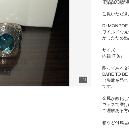
商品の説
ご覧いただき
Dr MONRO
ワイルドな見
かったため出
サイズ

内径17.8㎜

彫ってある文字
DARE TO BE
（失敗を恐れ
1
/
4
です。

金属が酸化し
ウェスで磨け
ご理解ある方
箱など付属品