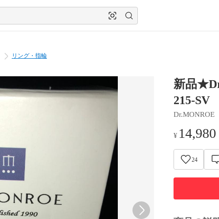
リング・指輪
新品★D
215-SV
Dr.MONROE
14,980
¥
24