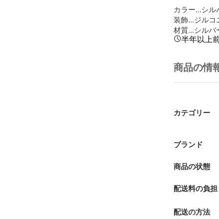
カラー...シル
装飾...ジルコ
材質...シルバ
半年以上
商品の情
カテゴリー
ブランド
商品の状態
配送料の負担
配送の方法