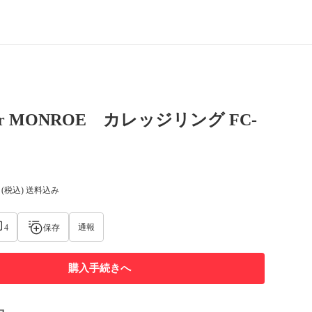
r MONROE カレッジリング FC-
(税込) 送料込み
通報
4
保存
購入手続きへ