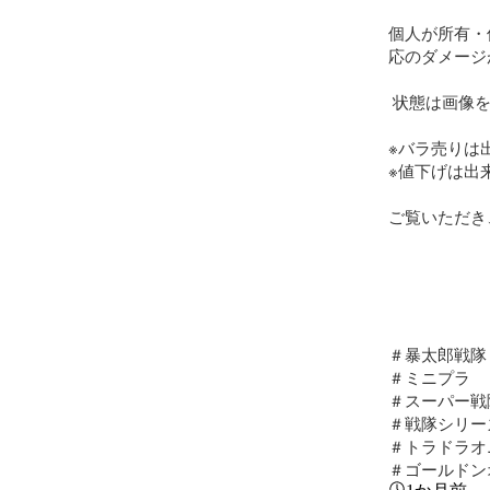
個人が所有・
応のダメージ
 状態は画像をご確認下さい。 

※バラ売りは
※値下げは出
ご覧いただき
＃暴太郎戦隊
＃ミニプラ

＃スーパー戦隊
＃戦隊シリーズ
＃トラドラオ
＃ゴールドン