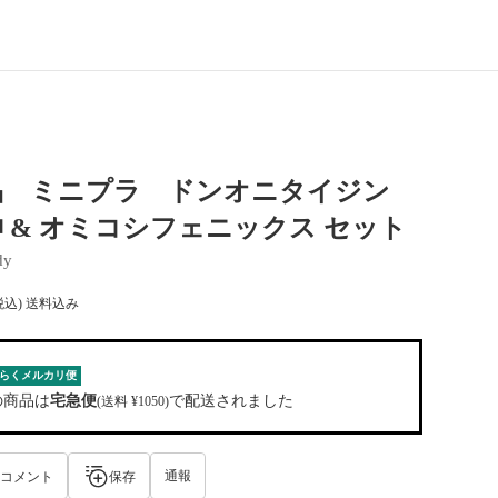
品 ミニプラ ドンオニタイジン
 & オミコシフェニックス セット
dy
税込) 送料込み
らくメルカリ便
の商品は
宅急便
で配送されました
(送料 ¥1050)
通報
コメント
保存