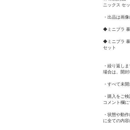
ニックス セッ
・出品は画像
◆ミニプラ 暴
◆ミニプラ 暴
セット

・繰り返しま
場合は、開封
・すべて未開
・購入をご検
コメント欄に
・状態や動作
に全ての内容