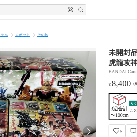
モデル
ロボット
その他
未開封
虎龍攻神
BANDAI Can
8,400
(
¥
らく
3辺合計

こ
〜100cm
6