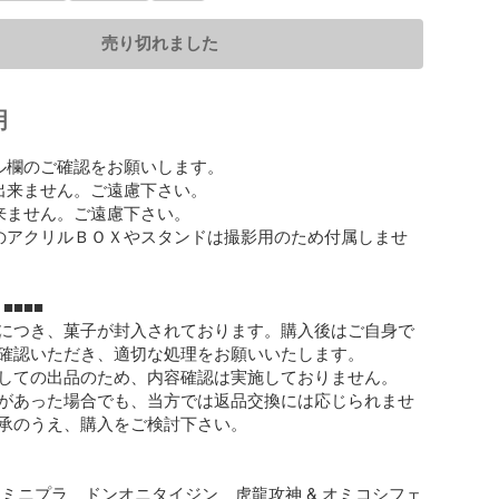
売り切れました
明
ル欄のご確認をお願いします。 

出来ません。ご遠慮下さい。

来ません。ご遠慮下さい。

のアクリルＢＯＸやスタンドは撮影用のため付属しませ
■■■

につき、菓子が封入されております。購入後はご自身で
確認いただき、適切な処理をお願いいたします。

しての出品のため、内容確認は実施しておりません。

があった場合でも、当方では返品交換には応じられませ
承のうえ、購入をご検討下さい。

　ミニプラ　ドンオニタイジン　虎龍攻神 & オミコシフェ