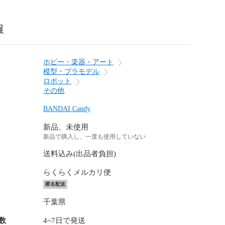
報
ホビー・楽器・アート
模型・プラモデル
ロボット
その他
BANDAI Candy
新品、未使用
新品で購入し、一度も使用していない
送料込み(出品者負担)
らくらくメルカリ便
匿名配送
千葉県
数
4~7日で発送