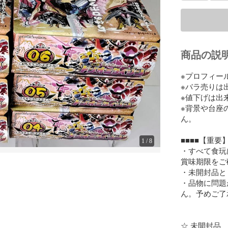
商品の説
※プロフィー
※バラ売りは
※値下げは出
※背景や台座
ん。

■■■■【重要】■
1
/
8
・すべて食玩
賞味期限をご
・未開封品と
・品物に問題
ん。予めご了
☆ 未開封品