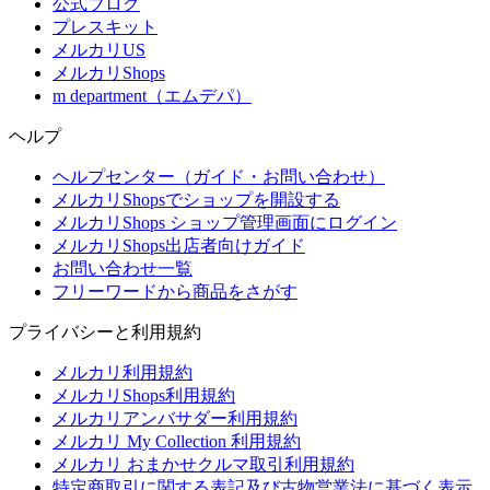
公式ブログ
プレスキット
メルカリUS
メルカリShops
m department（エムデパ）
ヘルプ
ヘルプセンター（ガイド・お問い合わせ）
メルカリShopsでショップを開設する
メルカリShops ショップ管理画面にログイン
メルカリShops出店者向けガイド
お問い合わせ一覧
フリーワードから商品をさがす
プライバシーと利用規約
メルカリ利用規約
メルカリShops利用規約
メルカリアンバサダー利用規約
メルカリ My Collection 利用規約
メルカリ おまかせクルマ取引利用規約
特定商取引に関する表記及び古物営業法に基づく表示