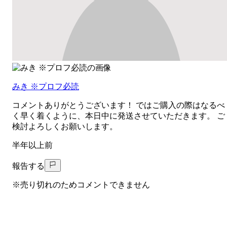
みき ※プロフ必読
コメントありがとうございます！ ではご購入の際はなるべ
く早く着くように、本日中に発送させていただきます。 ご
検討よろしくお願いします。
半年以上前
報告する
※売り切れのためコメントできません