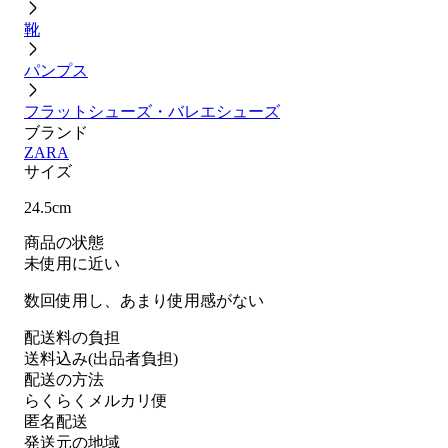
靴
パンプス
フラットシューズ・バレエシューズ
ブランド
ZARA
サイズ
24.5cm
商品の状態
未使用に近い
数回使用し、あまり使用感がない
配送料の負担
送料込み(出品者負担)
配送の方法
らくらくメルカリ便
匿名配送
発送元の地域