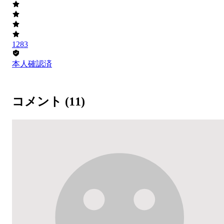
1283
本人確認済
コメント (11)