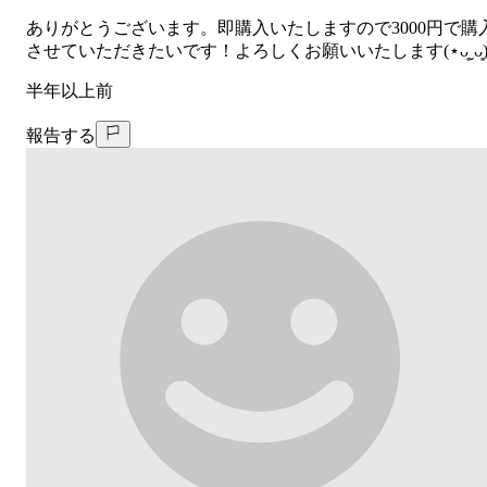
ありがとうございます。即購入いたしますので3000円で購
させていただきたいです！よろしくお願いいたします(⋆ᴗ͈ˬᴗ͈)
半年以上前
報告する