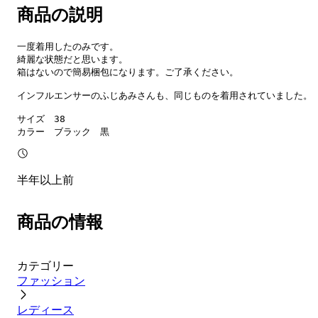
商品の説明
一度着用したのみです。

綺麗な状態だと思います。

箱はないので簡易梱包になります。ご了承ください。

インフルエンサーのふじあみさんも、同じものを着用されていました。

サイズ　38

カラー　ブラック　黒
半年以上前
商品の情報
カテゴリー
ファッション
レディース