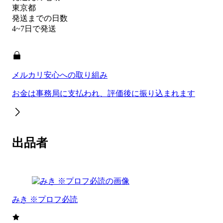
東京都
発送までの日数
4~7日で発送
メルカリ安心への取り組み
お金は事務局に支払われ、評価後に振り込まれます
出品者
みき ※プロフ必読