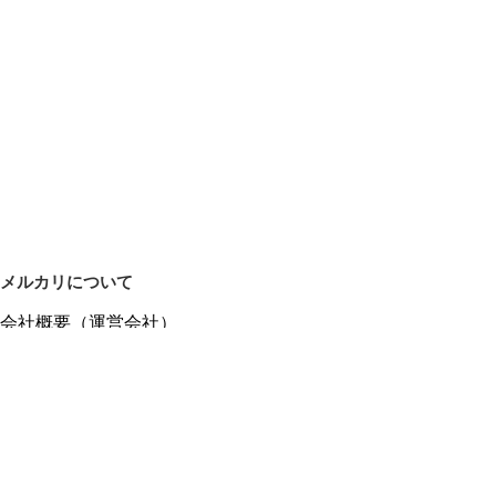
メルカリについて
会社概要（運営会社）
採用情報
プレスリリース
公式ブログ
プレスキット
メルカリUS
メルカリShops
m department（エムデパ）