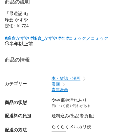
商品の説明
「最遊記 6」

峰倉 かずや

定価: ￥ 724

#峰倉かずや
#峰倉_かずや
#本
#コミック／コミック
半年以上前
商品の情報
本・雑誌・漫画
カテゴリー
漫画
青年漫画
やや傷や汚れあり
商品の状態
目につく傷や汚れがある
配送料の負担
送料込み(出品者負担)
らくらくメルカリ便
配送の方法