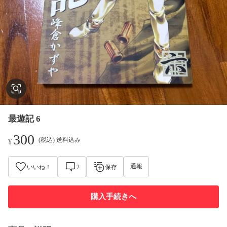
最遊記 6
300
(税込) 送料込み
¥
通報
いいね！
2
保存
購入手続きへ