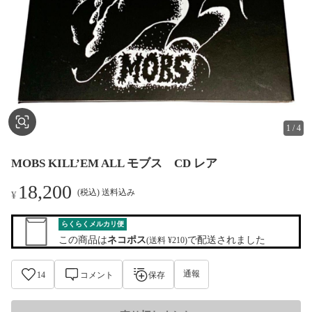
1
/
4
MOBS KILL’EM ALL モブス CD レア
18,200
(税込) 送料込み
¥
らくらくメルカリ便
この商品は
ネコポス
で配送されました
(送料 ¥210)
通報
14
コメント
保存