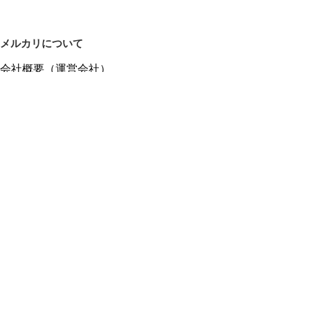
メルカリについて
会社概要（運営会社）
採用情報
プレスリリース
公式ブログ
プレスキット
メルカリUS
メルカリShops
m department（エムデパ）
ヘルプ
ヘルプセンター（ガイド・お問い合わせ）
メルカリShopsでショップを開設する
メルカリShops ショップ管理画面にログイン
メルカリShops出店者向けガイド
お問い合わせ一覧
フリーワードから商品をさがす
プライバシーと利用規約