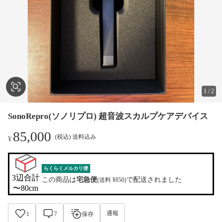
1
/
2
SonoRepro(ソノリプロ) 超音波スカルプケアデバイス
85,000
(税込) 送料込み
¥
らくらくメルカリ便
3辺合計

この商品は
宅急便
で配送されました
(送料 ¥850)
〜80cm
通報
1
7
保存