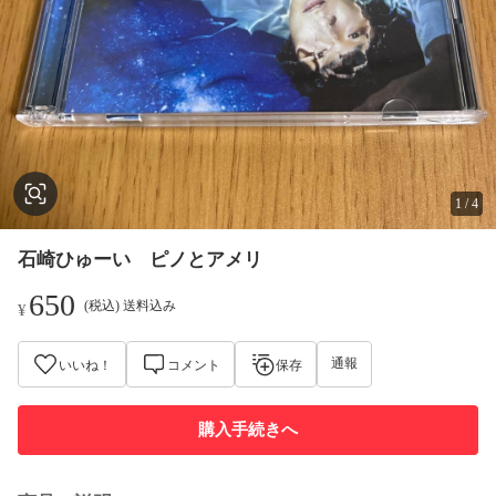
1
/
4
石崎ひゅーい ピノとアメリ
650
(税込) 送料込み
¥
通報
いいね！
コメント
保存
購入手続きへ