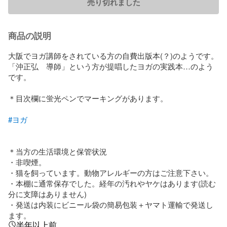
売り切れました
商品の説明
大阪でヨガ講師をされている方の自費出版本(？)のようです。

「沖正弘　導師」という方が提唱したヨガの実践本…のよう
です。

＊目次欄に蛍光ペンでマーキングがあります。

#ヨガ
＊当方の生活環境と保管状況 

・非喫煙。 

・猫を飼っています。動物アレルギーの方はご注意下さい。 

・本棚に通常保存でした。経年の汚れやヤケはあります(読む
分に支障はありません) 

・発送は内装にビニール袋の簡易包装＋ヤマト運輸で発送し
ます。
半年以上前