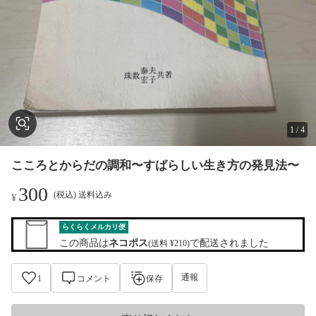
1
/
4
こころとからだの調和〜すばらしい生き方の発見法〜
300
(税込) 送料込み
¥
らくらくメルカリ便
この商品は
ネコポス
で配送されました
(送料 ¥210)
通報
1
コメント
保存