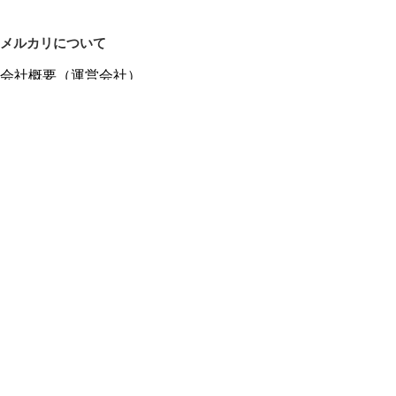
メルカリについて
会社概要（運営会社）
採用情報
プレスリリース
公式ブログ
プレスキット
メルカリUS
メルカリShops
m department（エムデパ）
ヘルプ
ヘルプセンター（ガイド・お問い合わせ）
メルカリShopsでショップを開設する
メルカリShops ショップ管理画面にログイン
メルカリShops出店者向けガイド
お問い合わせ一覧
フリーワードから商品をさがす
プライバシーと利用規約