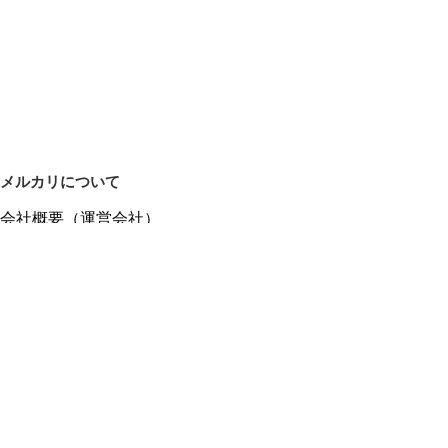
メルカリについて
会社概要（運営会社）
採用情報
プレスリリース
公式ブログ
プレスキット
メルカリUS
メルカリShops
m department（エムデパ）
ヘルプ
ヘルプセンター（ガイド・お問い合わせ）
メルカリShopsでショップを開設する