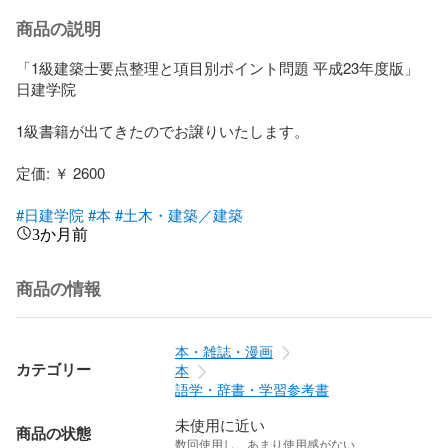
商品の説明
「1級建築士要点整理と項目別ポイント問題 平成23年度版」

日建学院

1級書籍が出てきたのでお譲りいたします。

定価: ￥ 2600

#日建学院
#本
#土木・建築／建築
3か月前
商品の情報
本・雑誌・漫画
カテゴリー
本
語学・辞書・学習参考書
未使用に近い
商品の状態
数回使用し、あまり使用感がない