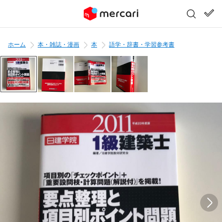
ホーム
本・雑誌・漫画
本
語学・辞書・学習参考書