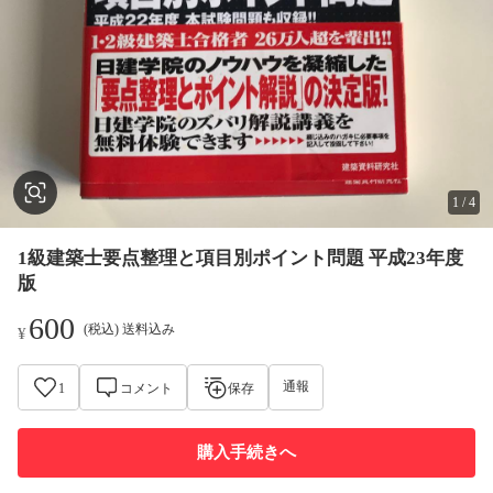
1
/
4
1級建築士要点整理と項目別ポイント問題 平成23年度
版
600
(税込) 送料込み
¥
通報
1
コメント
保存
購入手続きへ