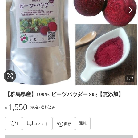
1
/
7
【群馬県産】100% ビーツパウダー 80g【無添加】
1,550
(税込) 送料込み
¥
通報
1
コメント
保存