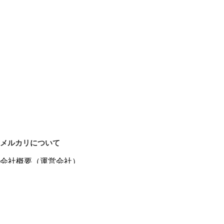
メルカリについて
会社概要（運営会社）
採用情報
プレスリリース
公式ブログ
プレスキット
メルカリUS