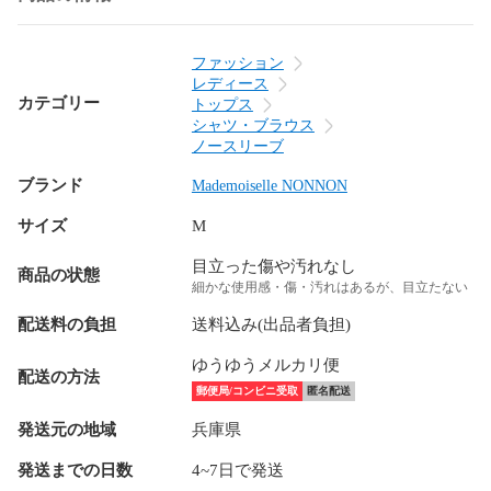
ファッション
レディース
カテゴリー
トップス
シャツ・ブラウス
ノースリーブ
ブランド
Mademoiselle NONNON
サイズ
M
目立った傷や汚れなし
商品の状態
細かな使用感・傷・汚れはあるが、目立たない
配送料の負担
送料込み(出品者負担)
ゆうゆうメルカリ便
配送の方法
郵便局/コンビニ受取
匿名配送
発送元の地域
兵庫県
発送までの日数
4~7日で発送