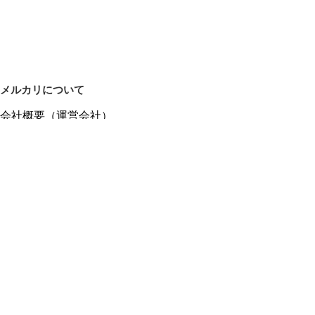
メルカリについて
会社概要（運営会社）
採用情報
プレスリリース
公式ブログ
プレスキット
メルカリUS
メルカリShops
m department（エムデパ）
ヘルプ
ヘルプセンター（ガイド・お問い合わせ）
メルカリShopsでショップを開設する
メルカリShops ショップ管理画面にログイン
メルカリShops出店者向けガイド