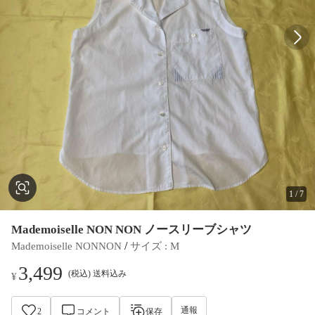
1
/
7
Mademoiselle NON NON ノースリーブシャツ
 / 
Mademoiselle NONNON
サイズ
 : 
M
3,499
(税込) 送料込み
¥
通報
2
コメント
保存