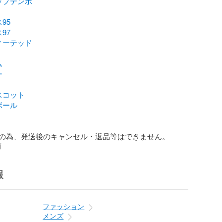
ップテンポ
95
97
ィーテッド
ム
ー
スコット
ボール
の為、発送後のキャンセル・返品等はできません。
前
報
ファッション
メンズ