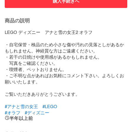
購入手続きへ
商品の説明
LEGO ディズニー　アナと雪の女王2 オラフ

・自宅保管・検品のため小さな傷や汚れの見落としがあるか
もしれません。神経質な方はご遠慮ください。

・若干の日焼けや使用感があるかもしれません。

　写真をご確認ください。

・喫煙者、ペットおりません。

・ご不明な点があればお気軽にコメント下さい。よろしくお
願いいたします。

ご覧いただきありがとうございます。

#アナと雪の女王
#LEGO
#オラフ
#ディズニー
半年以上前