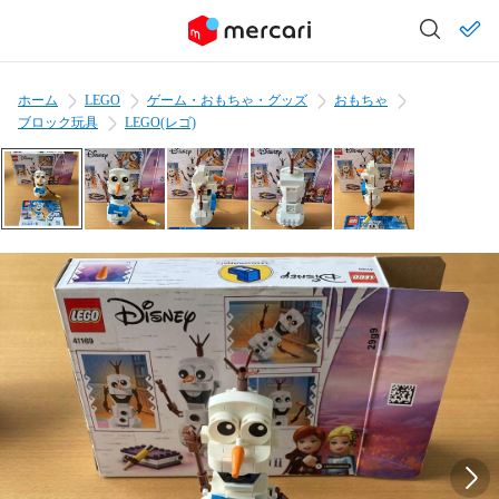
ホーム
LEGO
ゲーム・おもちゃ・グッズ
おもちゃ
ブロック玩具
LEGO(レゴ)