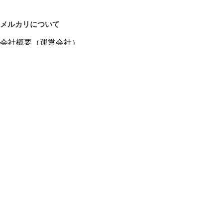
メルカリについて
会社概要（運営会社）
採用情報
プレスリリース
公式ブログ
プレスキット
メルカリUS
メルカリShops
m department（エムデパ）
ヘルプ
ヘルプセンター（ガイド・お問い合わせ）
メルカリShopsでショップを開設する
メルカリShops ショップ管理画面にログイン
メルカリShops出店者向けガイド
お問い合わせ一覧
フリーワードから商品をさがす
プライバシーと利用規約