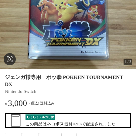
1
/
3
ジェンガ様専用 ポッ拳 POKKÉN TOURNAMENT
DX
Nintendo Switch
3,000
(税込) 送料込み
¥
らくらくメルカリ便
この商品は
ネコポス
で配送されました
(送料 ¥210)