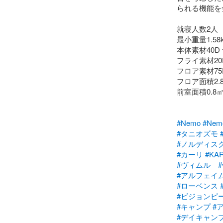
られる機能を
就寝人数2人

最小重量1.58k
本体素材40D
フライ素材20D 
フロア素材75
フロア面積2.8
前室面積0.8㎡
#Nemo
#Nem
#タニオズモ
#ノルディス
#カーリ
#KAR
#ヴィムル
#
#アルフェイ
#ローベンス
#ビジョンピ
#キャンプ
#
#デイキャン