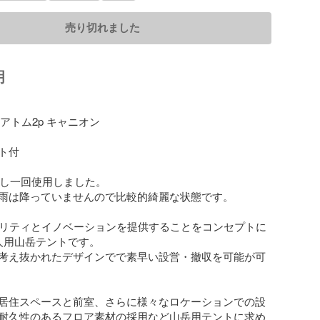
売り切れました
明
 アトム2p キャニオン

付

入し一回使用しました。

雨は降っていませんので比較的綺麗な状態です。

オリティとイノベーションを提供することをコンセプトに
⼈⽤⼭岳テントです。

考え抜かれたデザインでで素早い設営・撤収を可能が可
居住スペースと前室、さらに様々なロケーションでの設
耐久性のあるフロア素材の採⽤など⼭岳⽤テントに求め