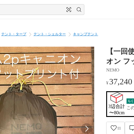
テント・タープ
テント・シェルター
キャンプテント
【一回使
オン フ
NEMO
37,240
¥
らく
3辺合計

こ
〜80cm
11