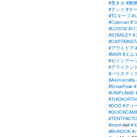
#焚き火
#難
#テント
#タ
#TCタープ
#
#Coleman
#
#LOGOS
#ロ
#STANLEY
#
#CAPTAINST
#アウトドア
#MSR
#エム
#ゼインアー
#アライテン
#バリスティ
#Asimocrafts
#SnowPeak
#UNIFLAME
#THENORTH
#DOD
#ディ
#QUICKCAM
#TENTFACT
#mont
-bell 
#
#BUNDOK
#