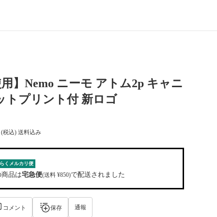
用】Nemo ニーモ アトム2p キャニ
ットプリント付 新ロゴ
(税込) 送料込み
らくメルカリ便
の商品は
宅急便
で配送されました
(送料 ¥850)
通報
コメント
保存