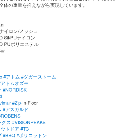
全体の重量を抑えながら実現しています。

g

 ナイロン/メッシュ

Sil/PUナイロン

D PUポリエステル

㎡



o
#アトム
#ダガーストーム
#アトムオズモ
ク
#NORDISK
I
vimur
#Zip
ム
#アスガルド
#ROBENS
ークス
#VISIONPEAKS
アウトドア
#TC
プ
#BBQ
#ポリコットン