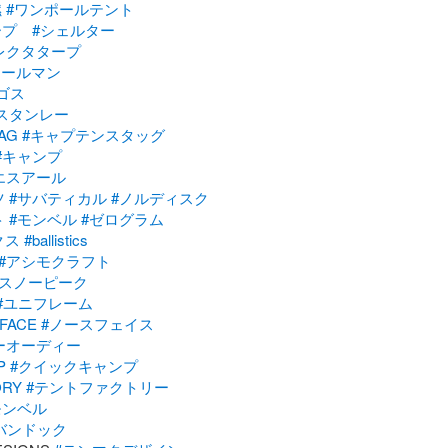
燃
#ワンポールテント
ープ
#シェルター
レクタタープ
コールマン
ゴス
スタンレー
AG
#キャプテンスタッグ
#キャンプ
エスアール
ツ
#サバティカル
#ノルディスク
ト
#モンベル
#ゼログラム
クス
#ballistics
#アシモクラフト
#スノーピーク
#ユニフレーム
FACE
#ノースフェイス
ーオーディー
P
#クイックキャンプ
ORY
#テントファクトリー
モンベル
バンドック