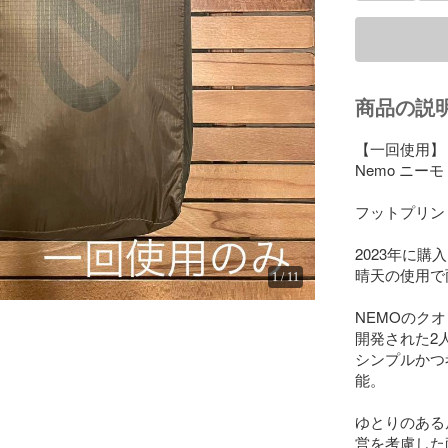
商品の説
【一回使用】

Nemo ニーモ
フットプリント
2023年に購
晴天の使用で
1
/
11
NEMOのク
開発された2
シンプルかつ
能。

ゆとりのある
営を考慮した