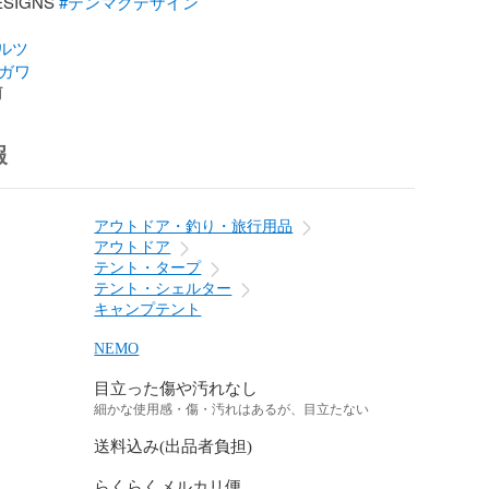
ESIGNS 
#テンマクデザイン
ルツ
オガワ
前
報
アウトドア・釣り・旅行用品
アウトドア
テント・タープ
テント・シェルター
キャンプテント
NEMO
目立った傷や汚れなし
細かな使用感・傷・汚れはあるが、目立たない
送料込み(出品者負担)
らくらくメルカリ便