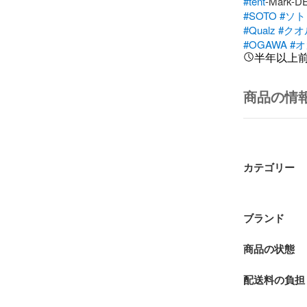
#tent
-Mark-D
#SOTO
#ソト
#Qualz
#クオ
#OGAWA
#
半年以上
商品の情
カテゴリー
ブランド
商品の状態
配送料の負担