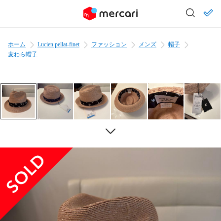
ホーム
Lucien pellat-finet
ファッション
メンズ
帽子
麦わら帽子