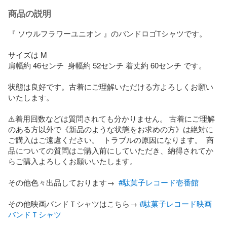
商品の説明
『 ソウルフラワーユニオン 』のバンドロゴTシャツです。

サイズは M

肩幅約 46センチ  身幅約 52センチ 着丈約 60センチ です。

状態は良好です。古着にご理解いただける方よろしくお願い
いたします。

⚠️着用回数などは質問されても分かりません。 古着にご理解
のある方以外で《新品のような状態をお求めの方》は絶対に
ご購入はご遠慮ください。  トラブルの原因になります。  商
品についての質問はご購入前にしていただき、納得されてか
らご購入よろしくお願いいたします。  

その他色々出品しております→  
#駄菓子レコード壱番館
その他映画バンドＴシャツはこちら→ 
#駄菓子レコード映画
バンドＴシャツ