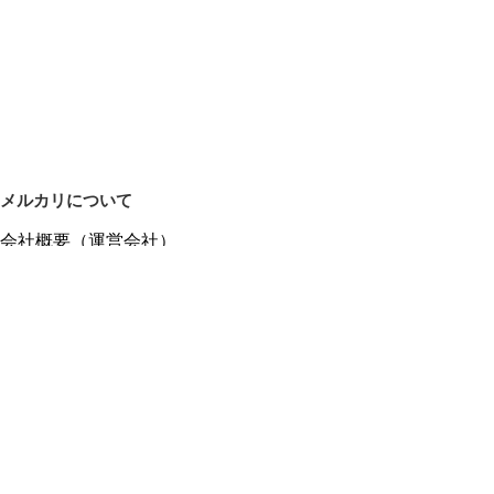
メルカリについて
会社概要（運営会社）
採用情報
プレスリリース
公式ブログ
プレスキット
メルカリUS
メルカリShops
m department（エムデパ）
ヘルプ
ヘルプセンター（ガイド・お問い合わせ）
メルカリShopsでショップを開設する